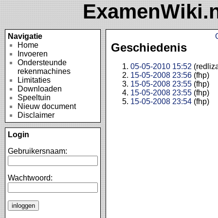
ExamenWiki.n
Navigatie
Home
Geschiedenis
Invoeren
Ondersteunde
05-05-2010 15:52
(redliz
rekenmachines
15-05-2008 23:56
(fhp)
Limitaties
15-05-2008 23:55
(fhp)
Downloaden
15-05-2008 23:55
(fhp)
Speeltuin
15-05-2008 23:54
(fhp)
Nieuw document
Disclaimer
Login
Gebruikersnaam:
Wachtwoord: